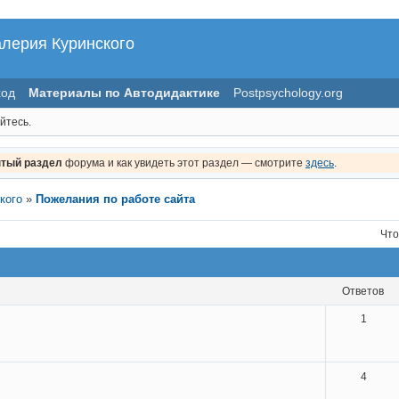
алерия Куринского
ход
Материалы по Автодидактике
Postpsychology.org
йтесь.
тый раздел
форума и как увидеть этот раздел — смотрите
здесь
.
кого
»
Пожелания по работе сайта
Что
ответов
1
4