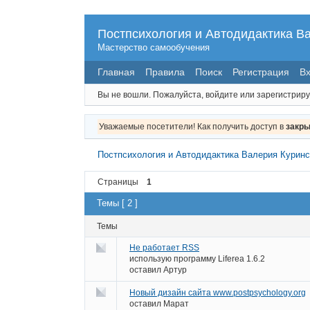
Постпсихология и Автодидактика В
Мастерство самообучения
Главная
Правила
Поиск
Регистрация
В
Вы не вошли.
Пожалуйста, войдите или зарегистриру
Уважаемые посетители! Как получить доступ в
закры
Постпсихология и Автодидактика Валерия Куринс
Страницы
1
Темы [ 2 ]
Темы
Не работает RSS
использую программу Liferea 1.6.2
оставил
Артур
Новый дизайн сайта www.postpsychology.org
оставил
Марат