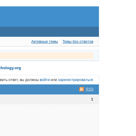
Активные темы
Темы без ответов
hology.org
вить ответ, вы должны
войти
или
зарегистрироваться
RSS
1