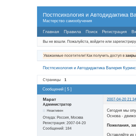
Постпсихология и Автодидактика В
Мастерство самообучения
Главная
Правила
Поиск
Регистрация
В
Вы не вошли.
Пожалуйста, войдите или зарегистриру
Уважаемые посетители! Как получить доступ в
закры
Постпсихология и Автодидактика Валерия Куринс
Страницы
1
Сообщений [ 5 ]
Марат
2007-04-20 21:3
Администратор
Сегодня мы опу
Неактивен
Основа - движо
Откуда:
Россия, Москва
Регистрация:
2007-04-20
Пожелания, за
Сообщений:
184
Оставляйте их 