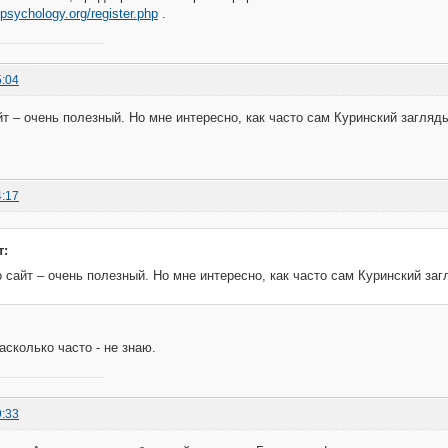
tpsychology.org/register.php
.
5:04
йт – очень полезный. Но мне интересно, как часто сам Куринский загляд
4:17
т:
 сайт – очень полезный. Но мне интересно, как часто сам Куринский за
асколько часто - не знаю.
9:33