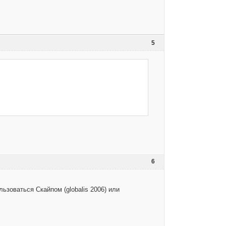
5
6
ьзоваться Скайпом (globalis 2006) или