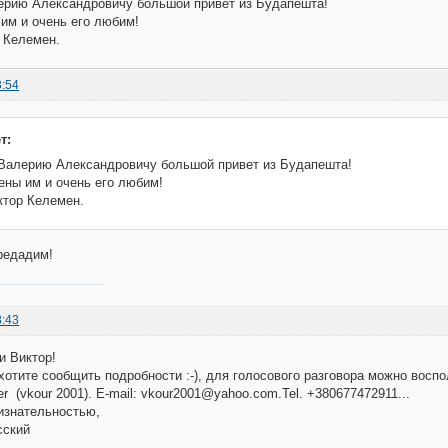
ерию Александровичу большой привет из Будапешта!
им и очень его любим!
 Келемен.
3:54
т:
Валерию Александровичу большой привет из Будапешта!
ны им и очень его любим!
ктор Келемен.
редадим!
8:43
и Виктор!
хотите сообщить подробности :-), для голосового разговора можно воспол
r (vkour 2001). E-mail: vkour2001@yahoo.com.Tel. +380677472911...
изнательностью,
сский