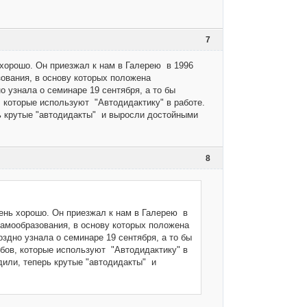
7
хорошо. Он приезжал к нам в Галерею в 1996
зования, в основу которых положена
о узнала о семинаре 19 сентября, а то бы
 которые используют "Автодидактику" в работе.
рь крутые "автодидакты" и выросли достойными
8
нь хорошо. Он приезжал к нам в Галерею в
самообразования, в основу которых положена
оздно узнала о семинаре 19 сентября, а то бы
бов, которые используют "Автодидактику" в
одили, теперь крутые "автодидакты" и