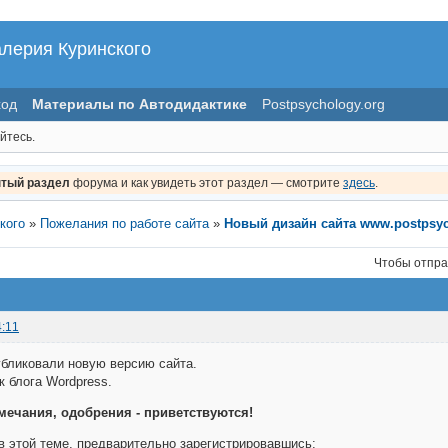
алерия Куринского
ход
Материалы по Автодидактике
Postpsychology.org
йтесь.
тый раздел
форума и как увидеть этот раздел — смотрите
здесь
.
кого
»
Пожелания по работе сайта
»
Новый дизайн сайта www.postpsyc
Чтобы отпра
4:11
бликовали новую версию сайта.
к блога Wordpress.
мечания, одобрения - приветствуются!
в этой теме, предварительно зарегистрировавшись: